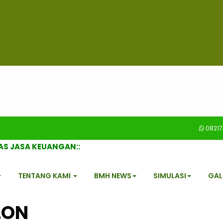
0821
TAS JASA KEUANGAN::
TENTANG KAMI
BMH NEWS
SIMULASI
GAL
LON