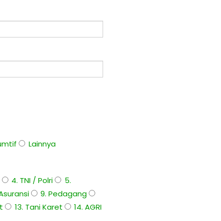
umtif
Lainnya
i
4. TNI / Polri
5.
 Asuransi
9. Pedagang
it
13. Tani Karet
14. AGRI