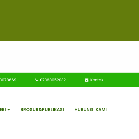
73078669
07368052032
Kontak
ERI
BROSUR&PUBLIKASI
HUBUNGI KAMI