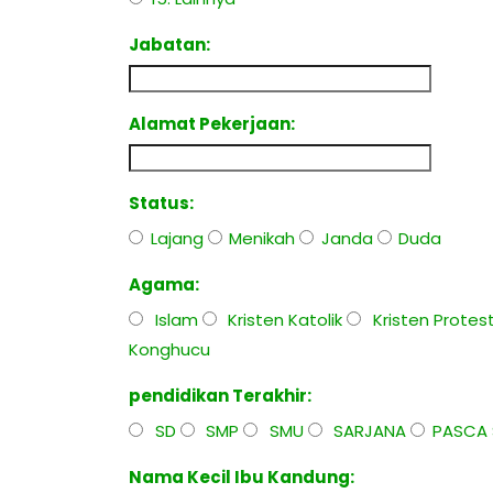
Jabatan:
Alamat Pekerjaan:
Status:
Lajang
Menikah
Janda
Duda
Agama:
Islam
Kristen Katolik
Kristen Prote
Konghucu
pendidikan Terakhir:
SD
SMP
SMU
SARJANA
PASCA
Nama Kecil Ibu Kandung: