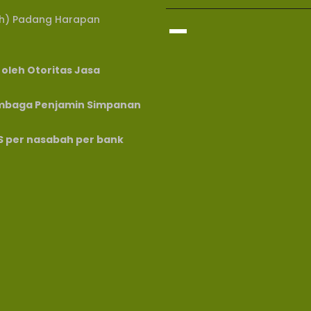
-
zah) Padang Harapan
 oleh Otoritas Jasa
embaga Penjamin Simpanan
PS per nasabah per bank