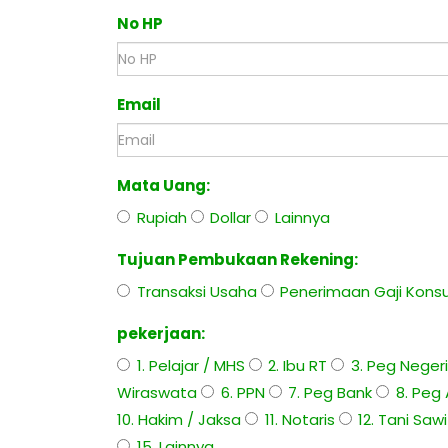
No HP
Email
Mata Uang:
Rupiah
Dollar
Lainnya
Tujuan Pembukaan Rekening:
Transaksi Usaha
Penerimaan Gaji Kons
pekerjaan:
1. Pelajar / MHS
2. Ibu RT
3. Peg Neger
Wiraswata
6. PPN
7. Peg Bank
8. Peg
10. Hakim / Jaksa
11. Notaris
12. Tani Saw
15. Lainnya